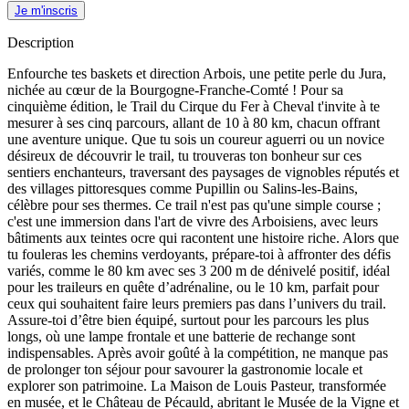
Je m'inscris
Description
Enfourche tes baskets et direction Arbois, une petite perle du Jura,
nichée au cœur de la Bourgogne-Franche-Comté ! Pour sa
cinquième édition, le Trail du Cirque du Fer à Cheval t'invite à te
mesurer à ses cinq parcours, allant de 10 à 80 km, chacun offrant
une aventure unique. Que tu sois un coureur aguerri ou un novice
désireux de découvrir le trail, tu trouveras ton bonheur sur ces
sentiers enchanteurs, traversant des paysages de vignobles réputés et
des villages pittoresques comme Pupillin ou Salins-les-Bains,
célèbre pour ses thermes. Ce trail n'est pas qu'une simple course ;
c'est une immersion dans l'art de vivre des Arboisiens, avec leurs
bâtiments aux teintes ocre qui racontent une histoire riche. Alors que
tu fouleras les chemins verdoyants, prépare-toi à affronter des défis
variés, comme le 80 km avec ses 3 200 m de dénivelé positif, idéal
pour les traileurs en quête d’adrénaline, ou le 10 km, parfait pour
ceux qui souhaitent faire leurs premiers pas dans l’univers du trail.
Assure-toi d’être bien équipé, surtout pour les parcours les plus
longs, où une lampe frontale et une batterie de rechange sont
indispensables. Après avoir goûté à la compétition, ne manque pas
de prolonger ton séjour pour savourer la gastronomie locale et
explorer son patrimoine. La Maison de Louis Pasteur, transformée
en musée, et le Château de Pécauld, abritant le Musée de la Vigne et