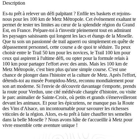
Description
Es-tu prêt à relever un défi palpitant ? Enfile tes baskets et rejoins-
nous pour les 100 km de Metz Métropole. Cet événement exaltant te
permet de tester tes limites au cœur de la splendide région du Grand
Est, en France. Prépare-toi à t'investir pleinement tout en admirant
les paysages saisissants qui longent les lacs et étangs de la Moselle.
Que tu sois un passionné de trail aguerri ou simplement en quête de
dépassement personnel, cette course a de quoi te séduire. Tu peux
choisir entre le Trail 50 km pour les novices, le Trail 100 km pour
ceux qui aspirent à l'ultime défi, ou opter pour la formule relais à
100 km pour partager l'effort avec des amis. Mais les 100 km de
Metz Métropole, c'est bien plus qu'une simple course. C'est une
chance de plonger dans l'histoire et la culture de Metz. Après l'effort,
détends-toi au musée Pompidou-Metz, reconnu mondialement pour
son art moderne. Si l'envie de découvrir davantage t'emporte, prends
la route pour Verdun, une cité médiévale chargée d'histoire, ou visite
le parc animalier de Sainte-Croix, où petits et grands s'émerveilleront
devant les animaux. Et pour les épicuriens, ne manque pas la Route
des Vins d'Alsace, un incontournable pour savourer les richesses
viticoles de la région. Alors, es-tu prêt à faire chauffer tes semelles
dans la belle Moselle ? Nous avons hâte de t'accueillir à Metz pour
vivre ensemble cette aventure unique !