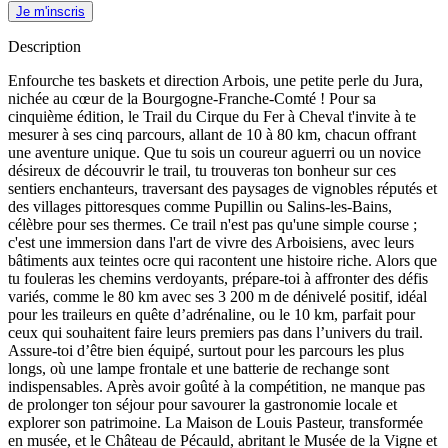
Je m'inscris
Description
Enfourche tes baskets et direction Arbois, une petite perle du Jura,
nichée au cœur de la Bourgogne-Franche-Comté ! Pour sa
cinquième édition, le Trail du Cirque du Fer à Cheval t'invite à te
mesurer à ses cinq parcours, allant de 10 à 80 km, chacun offrant
une aventure unique. Que tu sois un coureur aguerri ou un novice
désireux de découvrir le trail, tu trouveras ton bonheur sur ces
sentiers enchanteurs, traversant des paysages de vignobles réputés et
des villages pittoresques comme Pupillin ou Salins-les-Bains,
célèbre pour ses thermes. Ce trail n'est pas qu'une simple course ;
c'est une immersion dans l'art de vivre des Arboisiens, avec leurs
bâtiments aux teintes ocre qui racontent une histoire riche. Alors que
tu fouleras les chemins verdoyants, prépare-toi à affronter des défis
variés, comme le 80 km avec ses 3 200 m de dénivelé positif, idéal
pour les traileurs en quête d’adrénaline, ou le 10 km, parfait pour
ceux qui souhaitent faire leurs premiers pas dans l’univers du trail.
Assure-toi d’être bien équipé, surtout pour les parcours les plus
longs, où une lampe frontale et une batterie de rechange sont
indispensables. Après avoir goûté à la compétition, ne manque pas
de prolonger ton séjour pour savourer la gastronomie locale et
explorer son patrimoine. La Maison de Louis Pasteur, transformée
en musée, et le Château de Pécauld, abritant le Musée de la Vigne et