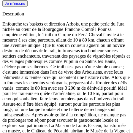
Je m'inscris
Description
Enfourche tes baskets et direction Arbois, une petite perle du Jura,
nichée au cœur de la Bourgogne-Franche-Comté ! Pour sa
cinquième édition, le Trail du Cirque du Fer à Cheval t'invite à te
mesurer à ses cinq parcours, allant de 10 à 80 km, chacun offrant
une aventure unique. Que tu sois un coureur aguerri ou un novice
désireux de découvrir le trail, tu trouveras ton bonheur sur ces
sentiers enchanteurs, traversant des paysages de vignobles réputés et
des villages pittoresques comme Pupillin ou Salins-les-Bains,
célèbre pour ses thermes. Ce trail n'est pas qu'une simple course ;
c'est une immersion dans l'art de vivre des Arboisiens, avec leurs
bâtiments aux teintes ocre qui racontent une histoire riche. Alors que
tu fouleras les chemins verdoyants, prépare-toi à affronter des défis
variés, comme le 80 km avec ses 3 200 m de dénivelé positif, idéal
pour les traileurs en quête d’adrénaline, ou le 10 km, parfait pour
ceux qui souhaitent faire leurs premiers pas dans l’univers du trail.
Assure-toi d’être bien équipé, surtout pour les parcours les plus
longs, où une lampe frontale et une batterie de rechange sont
indispensables. Après avoir goûté à la compétition, ne manque pas
de prolonger ton séjour pour savourer la gastronomie locale et
explorer son patrimoine. La Maison de Louis Pasteur, transformée
en musée, et le Château de Pécauld, abritant le Musée de la Vigne et